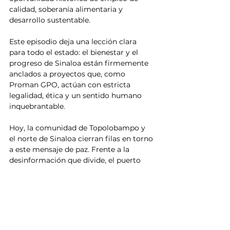
calidad, soberanía alimentaria y 
desarrollo sustentable.
​Este episodio deja una lección clara 
para todo el estado: el bienestar y el 
progreso de Sinaloa están firmemente 
anclados a proyectos que, como 
Proman GPO, actúan con estricta 
legalidad, ética y un sentido humano 
inquebrantable.
​Hoy, la comunidad de Topolobampo y 
el norte de Sinaloa cierran filas en torno 
a este mensaje de paz. Frente a la 
desinformación que divide, el puerto 
elige el camino del diálogo 
constructivo, el respeto mutuo y el 
desarrollo económico que Proman 
GPO representa para las próximas 
generaciones. El futuro se construye en 
paz.