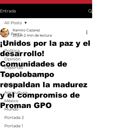
Entrada
All Posts
Ramiro Cazarez
All Posts
25 jun
2 min de lectura
¡Unidos por la paz y el
Noticias
Política
desarrollo!
Opinión
Comunidades de
Deportes
Topolobampo
Entretenimiento
respaldan la madurez
Policiaca
Agricultura
y el compromiso de
México
Proman GPO
Mundo
Portada 2
Portada 1