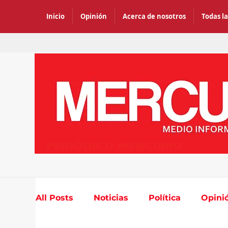
Inicio
Opinión
Acerca de nosotros
Todas la
PERIÓDICO MERCURIO
All Posts
Noticias
Política
Opini