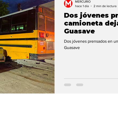
MERCURIO
hace 1 día
2 min de lectura
Dos jóvenes p
camioneta dej
Guasave
Dos jóvenes prensados en una camioneta deja camioanzo en
Guasave