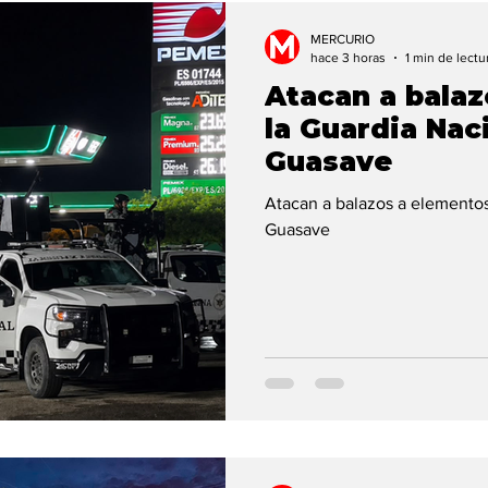
rtada 1
Clima
MERCURIO
hace 3 horas
1 min de lectu
Atacan a bala
la Guardia Naci
Guasave
Atacan a balazos a elementos
Guasave