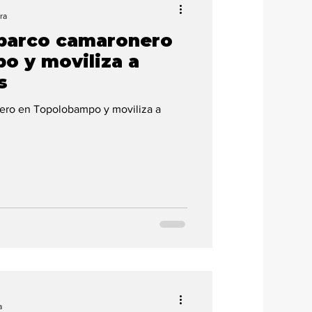
ra
barco camaronero
o y moviliza a
s
ero en Topolobampo y moviliza a
a