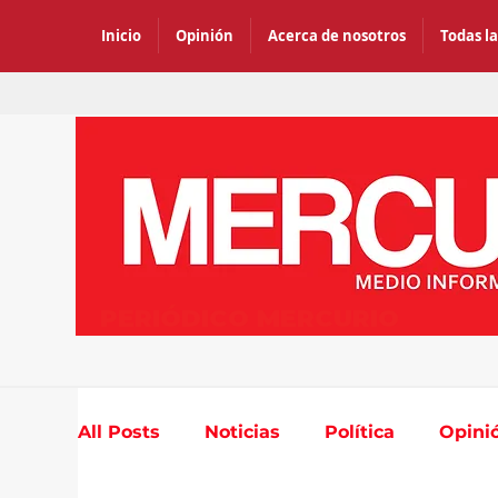
Inicio
Opinión
Acerca de nosotros
Todas la
PERIÓDICO MERCURIO
All Posts
Noticias
Política
Opini