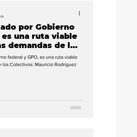
ura
tado por Gobierno
 es una ruta viable
as demandas de los
uricio Rodríguez
no federal y GPO, es una ruta viable
 los Colectivos: Mauricio Rodríguez