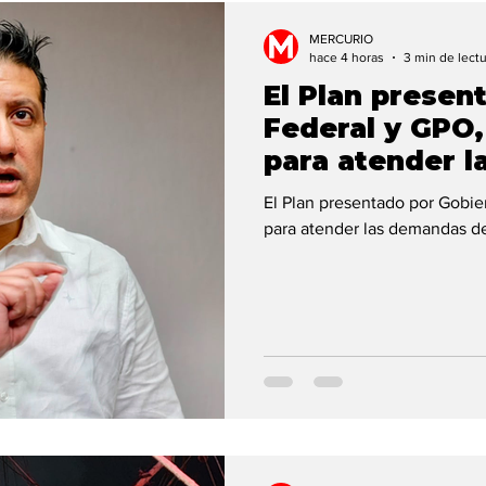
rtada 1
Clima
MERCURIO
hace 4 horas
3 min de lect
El Plan presen
Federal y GPO,
para atender l
Colectivos: Ma
El Plan presentado por Gobier
para atender las demandas de