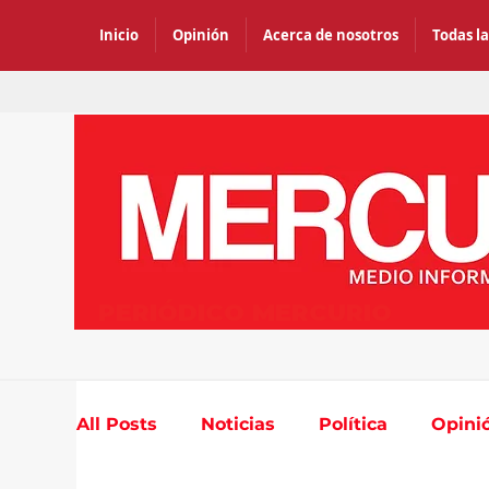
Inicio
Opinión
Acerca de nosotros
Todas la
PERIÓDICO MERCURIO
All Posts
Noticias
Política
Opini