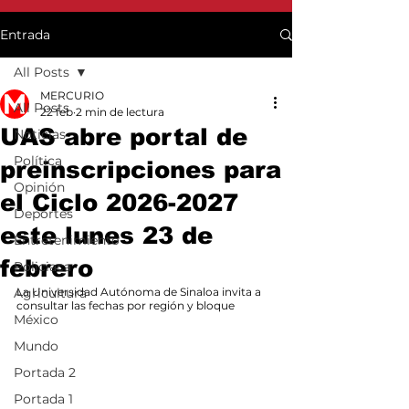
Entrada
All Posts
MERCURIO
All Posts
22 feb
2 min de lectura
UAS abre portal de
Noticias
Política
preinscripciones para
Opinión
el Ciclo 2026-2027
Deportes
este lunes 23 de
Entretenimiento
febrero
Policiaca
Agricultura
La Universidad Autónoma de Sinaloa invita a 
consultar las fechas por región y bloque
México
Mundo
Portada 2
Portada 1