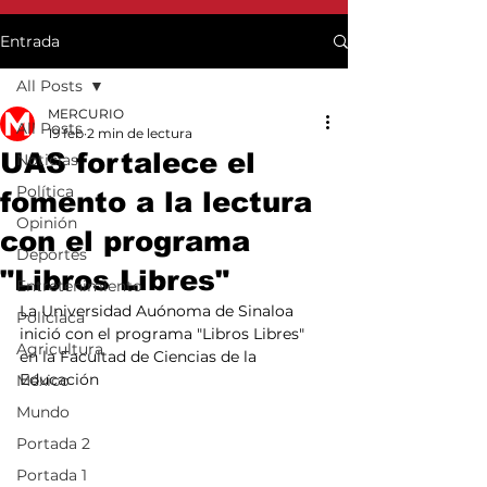
Entrada
All Posts
MERCURIO
All Posts
19 feb
2 min de lectura
UAS fortalece el
Noticias
Política
fomento a la lectura
Opinión
con el programa
Deportes
"Libros Libres"
Entretenimiento
La Universidad Auónoma de Sinaloa 
Policiaca
inició con el programa "Libros Libres" 
Agricultura
en la Facultad de Ciencias de la 
Educación
México
Mundo
Portada 2
Portada 1