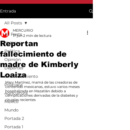
Entrada
All Posts
MERCURIO
All Posts
17 jun
2 min de lectura
Reportan
Noticias
Política
fallecimiento de
Opinión
madre de Kimberly
Deportes
Loaiza
Entretenimiento
Mary Martínez, mamá de las creadoras de 
Policiaca
contenido mexicanas, estuvo varios meses 
hospitalizada en Mazatlán debido a 
Agricultura
complicaciones derivadas de la diabetes y 
cirugías recientes
México
Mundo
Portada 2
Portada 1