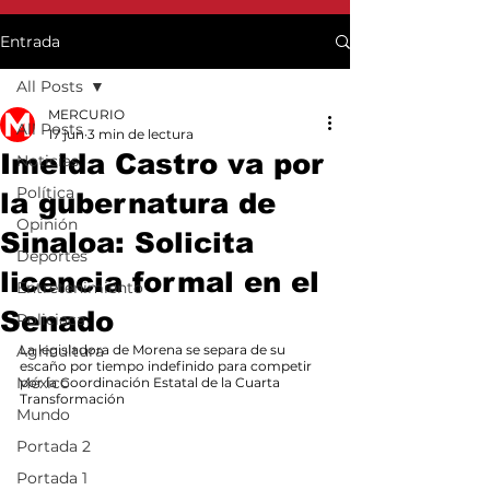
Entrada
All Posts
MERCURIO
All Posts
17 jun
3 min de lectura
Imelda Castro va por
Noticias
Política
la gubernatura de
Opinión
Sinaloa: Solicita
Deportes
licencia formal en el
Entretenimiento
Senado
Policiaca
Agricultura
La legisladora de Morena se separa de su 
escaño por tiempo indefinido para competir 
México
por la Coordinación Estatal de la Cuarta 
Transformación
Mundo
Portada 2
Portada 1