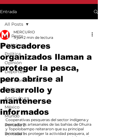
Entrada
All Posts
MERCURIO
All Posts
11 jun
2 min de lectura
Pescadores
Noticias
Política
organizados llaman a
Opinión
proteger la pesca,
Deportes
pero abrirse al
Entretenimiento
desarrollo y
Policiaca
Agricultura
mantenerse
México
informados
Mundo
Cooperativas pesqueras del sector indígena y 
Portada 2
pescadores artesanales de las bahías de Ohuira 
y Topolobampo reiteraron que su principal 
Portada 1
prioridad es proteger la actividad pesquera, al 