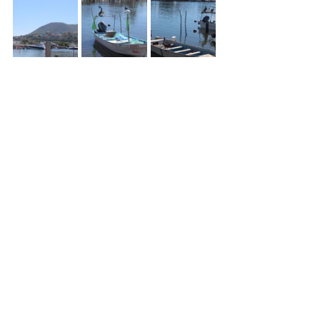
Sinaloa
Ahome
Topolobampo
GPO
Bahía de Ohuira
Pesca
Noticias
Ver todo
Entradas relacionadas