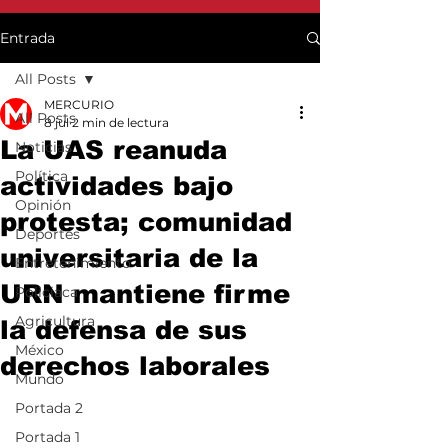
Entrada
All Posts
MERCURIO
All Posts
8 jul
2 min de lectura
La UAS reanuda
Noticias
Política
actividades bajo
Opinión
protesta; comunidad
Deportes
universitaria de la
Entretenimiento
URN mantiene firme
Policiaca
Agricultura
la defensa de sus
México
derechos laborales
Mundo
Portada 2
Portada 1