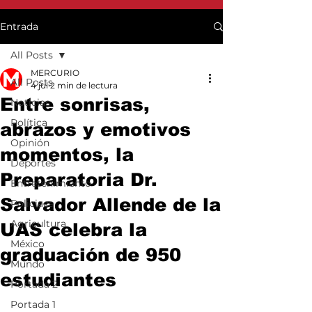
Entrada
All Posts
MERCURIO
All Posts
4 jul
2 min de lectura
Entre sonrisas,
Noticias
Política
abrazos y emotivos
Opinión
momentos, la
Deportes
Preparatoria Dr.
Entretenimiento
Salvador Allende de la
Policiaca
Agricultura
UAS celebra la
México
graduación de 950
Mundo
estudiantes
Portada 2
Portada 1