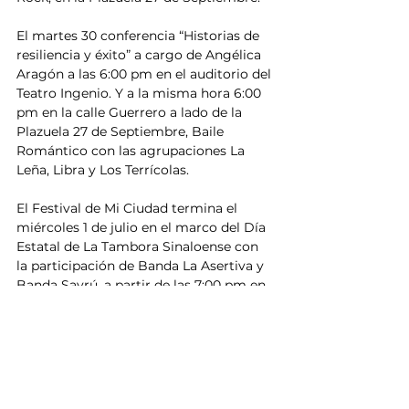
El martes 30 conferencia “Historias de 
resiliencia y éxito” a cargo de Angélica 
Aragón a las 6:00 pm en el auditorio del 
Teatro Ingenio. Y a la misma hora 6:00 
pm en la calle Guerrero a lado de la 
Plazuela 27 de Septiembre, Baile 
Romántico con las agrupaciones La 
Leña, Libra y Los Terrícolas.
El Festival de Mi Ciudad termina el 
miércoles 1 de julio en el marco del Día 
Estatal de La Tambora Sinaloense con 
la participación de Banda La Asertiva y 
Banda Sayrú, a partir de las 7:00 pm en 
la Plazuela 27 de Septiembre, donde se 
realizará la ceremonia de clausura.
Todos los eventos son gratuitos.