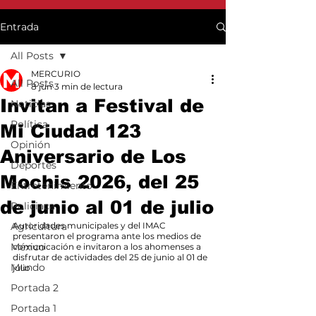
Entrada
All Posts
MERCURIO
All Posts
8 jun
3 min de lectura
Invitan a Festival de
Noticias
Política
Mi Ciudad 123
Opinión
Aniversario de Los
Deportes
Mochis 2026, del 25
Entretenimiento
de junio al 01 de julio
Policiaca
Agricultura
Autoridades municipales y del IMAC 
presentaron el programa ante los medios de 
México
comunicación e invitaron a los ahomenses a 
disfrutar de actividades del 25 de junio al 01 de 
Mundo
julio
Portada 2
Portada 1