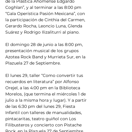
de la Plástica Ahomense Edgardo 
Coghlan”, y al terminar a las 8:00 pm 
“Gala Operística Pasión Mexicana”, con 
la participación de Cinthia del Carmen, 
Gerardo Rocha, Leoncio Luna, Glenda 
Suárez y Rodrigo Ilizaliturri al piano.
El domingo 28 de junio a las 8:00 pm, 
presentación musical de los grupos 
Azotea Rock Band y Murrieta Sur, en la 
Plazuela 27 de Septiembre.
El lunes 29, taller “Como convertir tus 
recuerdos en literatura” por Alfonso 
Orejel, a las 4:00 pm en la Biblioteca 
Morelos, (que termina el miércoles 1 de 
julio a la misma hora y lugar). Y a partir 
de las 6:30 pm del lunes 29, Fiesta 
Infantil con talleres de manualidades, 
pintacaritas, teatro guiñol con Los 
Filibusteros y concierto con Pistache 
Rock, en la Plazuela 27 de Septiembre.