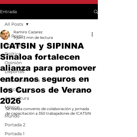
Entrada
All Posts
Ramiro Cazarez
All Posts
9 jun
3 min de lectura
ICATSIN y SIPINNA
Noticias
Política
Sinaloa fortalecen
Opinión
alianza para promover
Deportes
entornos seguros en
Entretenimiento
los Cursos de Verano
Policiaca
Agricultura
2026
México
Se realiza convenio de colaboración y jornada 
de capacitación a 350 trabajadores de ICATSIN
Mundo
Portada 2
Portada 1