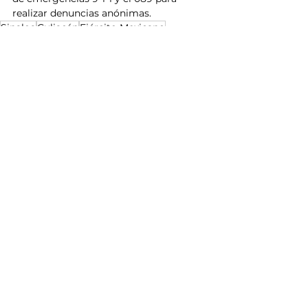
realizar denuncias anónimas.
Sinaloa
Culiacán
Ejército Mexicano
Secretaría de Seguridad Pública
GOES
Penal de Aguaruto
Noticias
Ver todo
Entradas relacionadas