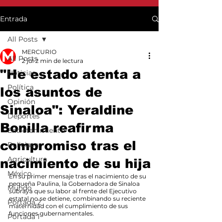
Entrada
All Posts
MERCURIO
All Posts
2 jul
2 min de lectura
"He estado atenta a
Noticias
Política
los asuntos de
Opinión
Sinaloa": Yeraldine
Deportes
Bonilla reafirma
Entretenimiento
compromiso tras el
Policiaca
Agricultura
nacimiento de su hija
México
En su primer mensaje tras el nacimiento de su 
pequeña Paulina, la Gobernadora de Sinaloa 
Mundo
subraya que su labor al frente del Ejecutivo 
estatal no se detiene, combinando su reciente 
Portada 2
maternidad con el cumplimiento de sus 
funciones gubernamentales.
Portada 1