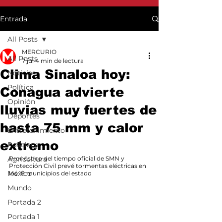
Entrada
All Posts
MERCURIO
All Posts
7 jul
4 min de lectura
Clima Sinaloa hoy:
Noticias
Política
Conagua advierte
Opinión
lluvias muy fuertes de
Deportes
hasta 75 mm y calor
Entretenimiento
extremo
Policiaca
Agricultura
Pronóstico del tiempo oficial de SMN y 
Protección Civil prevé tormentas eléctricas en 
México
los 18 municipios del estado
Mundo
Portada 2
Portada 1