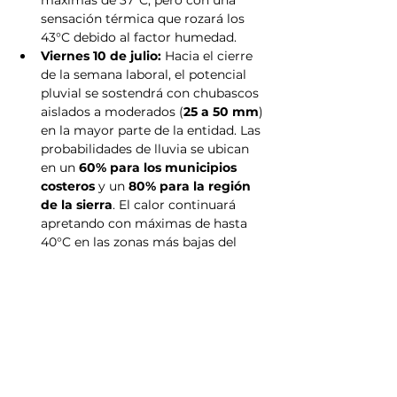
sensación térmica que rozará los 
43°C debido al factor humedad.
Viernes 10 de julio:
 Hacia el cierre 
de la semana laboral, el potencial 
pluvial se sostendrá con chubascos 
aislados a moderados (
25 a 50 mm
) 
en la mayor parte de la entidad. Las 
probabilidades de lluvia se ubican 
en un 
60% para los municipios 
costeros
 y un 
80% para la región 
de la sierra
. El calor continuará 
apretando con máximas de hasta 
40°C en las zonas más bajas del 
estado.
Recomendaciones de Protección 
Civil ante tormentas de rápida 
formación
Debido a que las precipitaciones de la 
temporada suelen presentarse de 
manera súbita y con alta intensidad, 