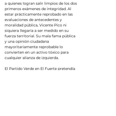
a quienes logran salir limpios de los dos 
primeros exámenes de integridad. Al 
estar prácticamente reprobado en las 
evaluaciones de antecedentes y 
moralidad pública, Vicente Pico ni 
siquiera llegaría a ser medido en su 
fuerza territorial. Su mala fama pública 
y una opinión ciudadana 
mayoritariamente reprobable lo 
convierten en un activo tóxico para 
cualquier alianza de izquierda.
El Partido Verde en El Fuerte pretendía 
utilizar la marca de la coalición para 
impulsar una figura desgastada, pero 
las reglas del juego han cambiado. Con 
el fantasma del huachicol pintado en 
las paredes de sus negocios y el 
reclamo social por el secuestro del río, 
el camino de Vicente Pico a la alcaldía 
parece haber terminado antes de 