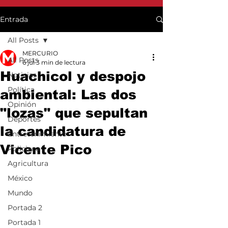
Entrada
All Posts
MERCURIO
All Posts
6 jul
3 min de lectura
Huachicol y despojo
Noticias
Política
ambiental: Las dos
Opinión
"lozas" que sepultan
Deportes
la candidatura de
Entretenimiento
Vicente Pico
Policiaca
Agricultura
México
Mundo
Portada 2
Portada 1