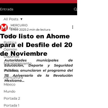
Entrada
All Posts
MERCURIO
All Posts
6 nov 2025
2 min de lectura
Todo listo en Ahome
Noticias
Política
para el Desfile del 20
Opinión
de Noviembre
Deportes
Autoridades municipales de 
Entretenimiento
Educación, Deporte y Seguridad 
Policiaca
Pública, anunciaron el programa del 
115 Aniversario de la Revolución 
Agricultura
Mexicana…
México
Mundo
Portada 2
Portada 1