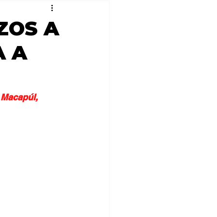
ZOS A
A A
 Macapúl, 