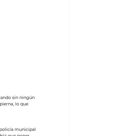
ando sin ningún 
ierna, lo que 
policía municipal 
dría que poner 