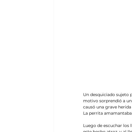
Un desquiciado sujeto 
motivo sorprendió a una
causó una grave herida 
La perrita amamantaba 
Luego de escuchar los ll
este hecho atroz, y al l