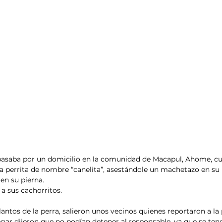
pasaba por un domicilio en la comunidad de Macapul, Ahome, cu
 perrita de nombre “canelita”, asestándole un machetazo en su p
en su pierna.
a sus cachorritos.
antos de la perra, salieron unos vecinos quienes reportaron a la 
legar dijeron que no podían detener al responsable, ya que se ten