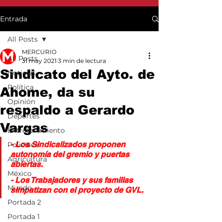
Entrada
All Posts
MERCURIO
All Posts
31 may 2021
3 min de lectura
Sindicato del Ayto. de
Noticias
Política
Ahome, da su
Opinión
respaldo a Gerardo
Deportes
Vargas
Entretenimiento
-
 Los Sindicalizados proponen 
Policiaca
autonomía del gremio y puertas 
Agricultura
abiertas.
México
- Los Trabajadores y sus familias 
Mundo
simpatizan con el proyecto de GVL.
Portada 2
Portada 1