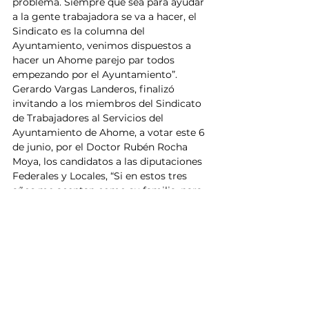
problema. Siempre que sea para ayudar 
a la gente trabajadora se va a hacer, el 
Sindicato es la columna del 
Ayuntamiento, venimos dispuestos a 
hacer un Ahome parejo par todos 
empezando por el Ayuntamiento”.
Gerardo Vargas Landeros, finalizó 
invitando a los miembros del Sindicato 
de Trabajadores al Servicios del 
Ayuntamiento de Ahome, a votar este 6 
de junio, por el Doctor Rubén Rocha 
Moya, los candidatos a las diputaciones 
Federales y Locales, “Si en estos tres 
años me aceptan como su familia, para 
mi será un honor”, dijo Vargas Landeros.
En este evento se contó con la 
presencia de personal activo, jubilado y 
pensionado del Sindicato de 
Trabajadores al Servicio del H. 
Ayuntamiento; la Secretaria del 
Sindicato, Alma Delia García, los Ex 