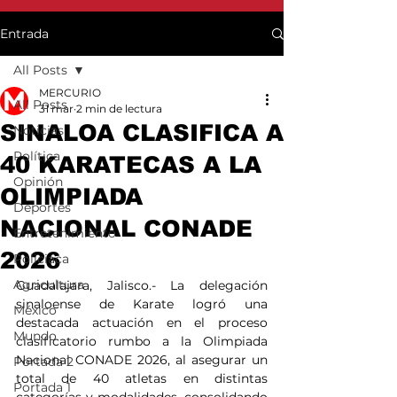
Entrada
All Posts
MERCURIO
All Posts
31 mar
2 min de lectura
SINALOA CLASIFICA A
Noticias
Política
40 KARATECAS A LA
Opinión
OLIMPIADA
Deportes
NACIONAL CONADE
Entretenimiento
2026
Policiaca
Agricultura
Guadalajara, Jalisco.- La delegación 
sinaloense de Karate logró una 
México
destacada actuación en el proceso 
Mundo
clasificatorio rumbo a la Olimpiada 
Nacional CONADE 2026, al asegurar un 
Portada 2
total de 40 atletas en distintas 
Portada 1