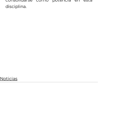
consolidarse como potencia en esta 
disciplina.
Noticias
Ver todo
Entradas relacionadas