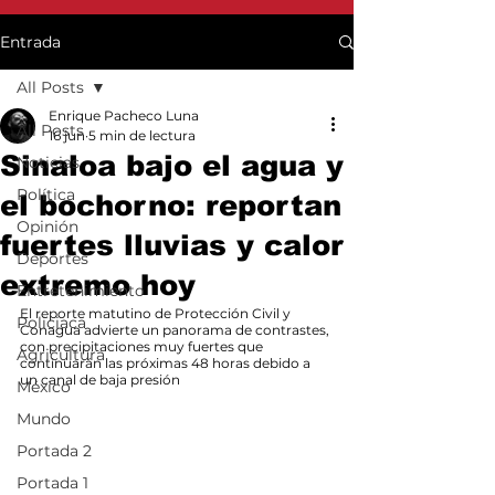
Entrada
All Posts
Enrique Pacheco Luna
All Posts
16 jun
5 min de lectura
Sinaloa bajo el agua y
Noticias
Política
el bochorno: reportan
Opinión
fuertes lluvias y calor
Deportes
extremo hoy
Entretenimiento
El reporte matutino de Protección Civil y 
Policiaca
Conagua advierte un panorama de contrastes, 
con precipitaciones muy fuertes que 
Agricultura
continuarán las próximas 48 horas debido a 
un canal de baja presión
México
Mundo
Portada 2
Portada 1