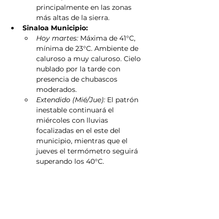
principalmente en las zonas 
más altas de la sierra.
Sinaloa Municipio:
Hoy martes:
 Máxima de 41°C, 
mínima de 23°C. Ambiente de 
caluroso a muy caluroso. Cielo 
nublado por la tarde con 
presencia de chubascos 
moderados.
Extendido (Mié/Jue):
 El patrón 
inestable continuará el 
miércoles con lluvias 
focalizadas en el este del 
municipio, mientras que el 
jueves el termómetro seguirá 
superando los 40°C.
Alerta por pronóstico extendido 
para las próximas 48 horas
La inestabilidad atmosférica no cederá 
en el corto plazo. El pronóstico 