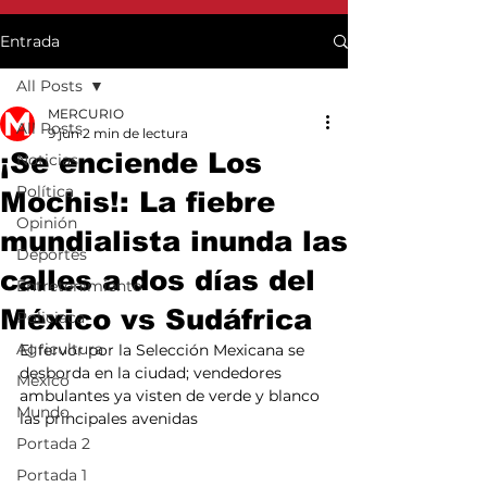
Entrada
All Posts
MERCURIO
All Posts
9 jun
2 min de lectura
¡Se enciende Los
Noticias
Política
Mochis!: La fiebre
Opinión
mundialista inunda las
Deportes
calles a dos días del
Entretenimiento
México vs Sudáfrica
Policiaca
Agricultura
El fervor por la Selección Mexicana se 
desborda en la ciudad; vendedores 
México
ambulantes ya visten de verde y blanco 
Mundo
las principales avenidas
Portada 2
Portada 1