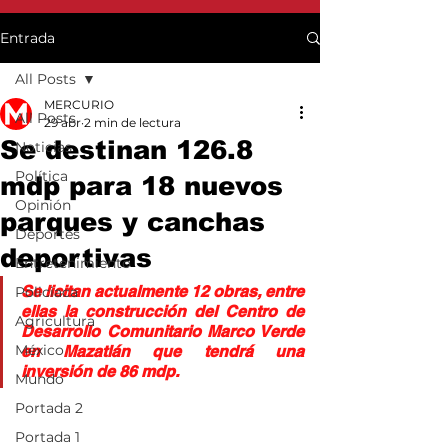
Entrada
All Posts
MERCURIO
All Posts
29 abr
2 min de lectura
Se destinan 126.8
Noticias
Política
mdp para 18 nuevos
Opinión
parques y canchas
Deportes
deportivas
Entretenimiento
Se licitan actualmente 12 obras, entre 
Policiaca
ellas la construcción del Centro de 
Agricultura
Desarrollo Comunitario Marco Verde 
México
en Mazatlán que tendrá una 
inversión de 86 mdp.
Mundo
Portada 2
Portada 1