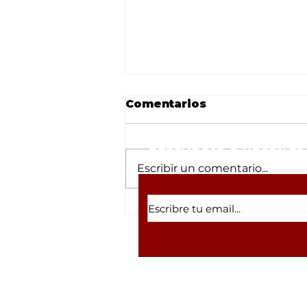
Comentarios
Suscríbete a nuestras 
Escribir un comentario...
Es inaugurada la Liga
Municipal de Softbol
Varonil en Mocorito
con homenaje a
Macario Velarde Aviléz