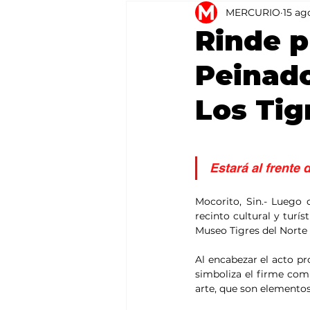
MERCURIO
15 ag
Agricultura
México
Rinde p
Peinado
Los Tig
Estará al frente 
Mocorito, Sin.- Luego d
recinto cultural y turí
Museo Tigres del Norte 
Al encabezar el acto pro
simboliza el firme comp
arte, que son elementos