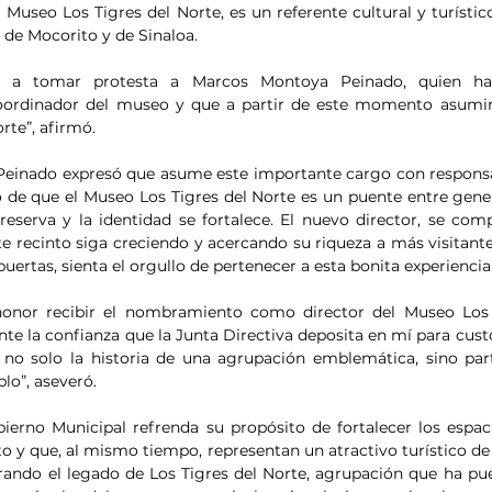
l Museo Los Tigres del Norte, es un referente cultural y turístic
 de Mocorito y de Sinaloa.
 a tomar protesta a Marcos Montoya Peinado, quien has
dinador del museo y que a partir de este momento asumirá 
rte”, afirmó.
Peinado expresó que asume este importante cargo con responsab
de que el Museo Los Tigres del Norte es un puente entre gener
reserva y la identidad se fortalece. El nuevo director, se com
e recinto siga creciendo y acercando su riqueza a más visitante
ertas, sienta el orgullo de pertenecer a esta bonita experiencia.
onor recibir el nombramiento como director del Museo Los T
 la confianza que la Junta Directiva deposita en mí para custod
 no solo la historia de una agrupación emblemática, sino par
lo”, aseveró.  
ierno Municipal refrenda su propósito de fortalecer los espaci
o y que, al mismo tiempo, representan un atractivo turístico de 
nrando el legado de Los Tigres del Norte, agrupación que ha pu