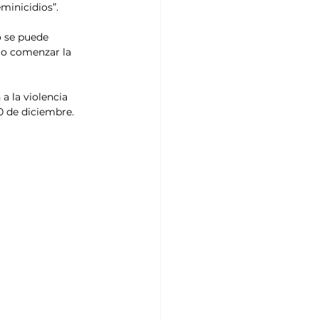
minicidios”. 
o se puede 
io comenzar la 
a la violencia 
0 de diciembre.