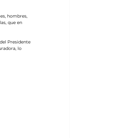
res, hombres, 
as, que en 
del Presidente 
radora, lo 