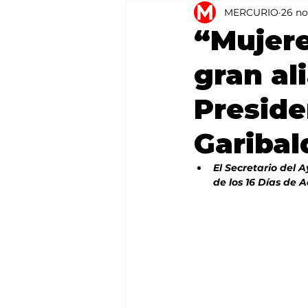
MERCURIO
26 no
Agricultura
México
“Mujer
gran al
Preside
Garibal
El Secretario del
de los 16 Días de 