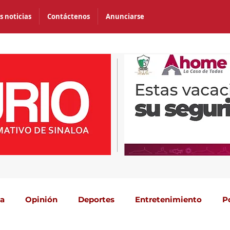
s noticias
Contáctenos
Anunciarse
ca
Opinión
Deportes
Entretenimiento
P