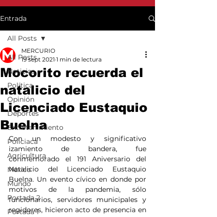
Entrada
All Posts
MERCURIO
All Posts
19 sept 2021
1 min de lectura
Mocorito recuerda el
Noticias
Política
natalicio del
Opinión
Licenciado Eustaquio
Deportes
Buelna
Entretenimiento
Con un modesto y significativo 
Policiaca
izamiento de bandera, fue 
Agricultura
conmemorado el 191 Aniversario del 
Natalicio del Licenciado Eustaquio 
México
Buelna. Un evento cívico en donde por 
Mundo
motivos de la pandemia, sólo 
Portada 2
funcionarios, servidores municipales y 
regidores, hicieron acto de presencia en 
Portada 1