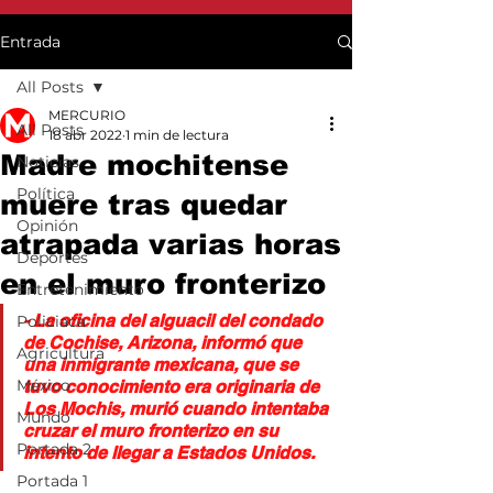
Entrada
All Posts
MERCURIO
All Posts
18 abr 2022
1 min de lectura
Madre mochitense
Noticias
Política
muere tras quedar
Opinión
atrapada varias horas
Deportes
en el muro fronterizo
Entretenimiento
- La oficina del alguacil del condado 
Policiaca
de Cochise, Arizona, informó que 
Agricultura
una inmigrante mexicana, que se 
México
tuvo conocimiento era originaria de 
Los Mochis, murió cuando intentaba 
Mundo
cruzar el muro fronterizo en su 
Portada 2
intento de llegar a Estados Unidos.
Portada 1