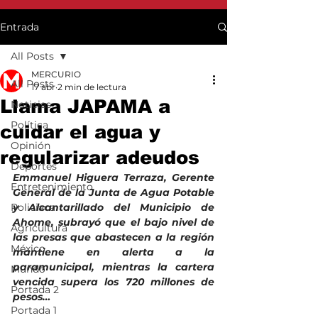
Entrada
All Posts
MERCURIO
All Posts
17 abr
2 min de lectura
Llama JAPAMA a
Noticias
Política
cuidar el agua y
Opinión
regularizar adeudos
Deportes
Emmanuel Higuera Terraza, Gerente 
Entretenimiento
General de la Junta de Agua Potable 
Policiaca
y Alcantarillado del Municipio de 
Ahome, subrayó que el bajo nivel de 
Agricultura
las presas que abastecen a la región 
México
mantiene en alerta a la 
paramunicipal, mientras la cartera 
Mundo
vencida supera los 720 millones de 
Portada 2
pesos…
Portada 1