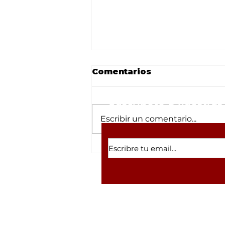
Comentarios
Suscríbete a nuestras 
Escribir un comentario...
Desmantelan refugio
canino en Tulipanes
tras robo; el lugar
arrastraba la sombra de
un megafraude con
criptomonedas