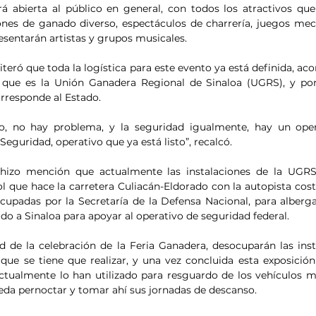
rá abierta al público en general, con todos los atractivos que
nes de ganado diverso, espectáculos de charrería, juegos mecá
esentarán artistas y grupos musicales.
teró que toda la logística para este evento ya está definida, ac
 que es la Unión Ganadera Regional de Sinaloa (UGRS), y por 
orresponde al Estado.
o, no hay problema, y la seguridad igualmente, hay un oper
Seguridad, operativo que ya está listo”, recalcó.
 hizo mención que actualmente las instalaciones de la UGRS,
l que hace la carretera Culiacán-Eldorado con la autopista coste
cupadas por la Secretaría de la Defensa Nacional, para alberga
ado a Sinaloa para apoyar al operativo de seguridad federal.
d de la celebración de la Feria Ganadera, desocuparán las inst
 que se tiene que realizar, y una vez concluida esta exposición 
ctualmente lo han utilizado para resguardo de los vehículos mi
eda pernoctar y tomar ahí sus jornadas de descanso.