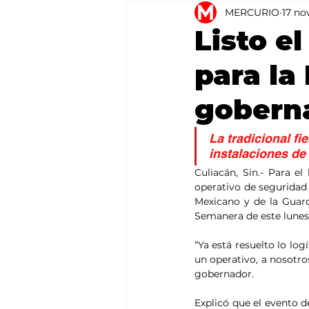
MERCURIO
17 no
Agricultura
México
Listo e
para la
gobern
La tradicional fi
instalaciones de
Culiacán, Sin.- Para el
operativo de seguridad e
Mexicano y de la Guar
Semanera de este lunes
“Ya está resuelto lo log
un operativo, a nosotros
gobernador.
Explicó que el evento de