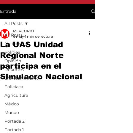
Entrada
All Posts
MERCURIO
All Posts
6 may
1 min de lectura
La UAS Unidad
Noticias
Política
Regional Norte
Opinión
participa en el
Deportes
Simulacro Nacional
Entretenimiento
Policiaca
Agricultura
México
Mundo
Portada 2
Portada 1