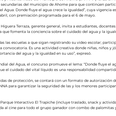
y secundarias del municipio de Ahome para que continúen partic
l Agua: Donde fluye el agua crece la igualdad”, cuya vigencia es
 abril, con premiación programada para el 6 de mayo.
iguera Terraza, gerente general, invita a estudiantes, docentes 
va que fomenta la conciencia sobre el cuidado del agua y la igual
s las escuelas a que sigan registrando su video escolar; particip
la convocatoria. Es una actividad creativa donde niñas, niños y 
ortancia del agua y la igualdad en su uso”, expresó.
dial del Agua, el concurso promueve el lema: “Donde fluye el ag
ue el cuidado del vital líquido es una responsabilidad compartid
das de protección, se contará con un formato de autorización 
NA para garantizar la seguridad de las y los menores participan
al Parque Interactivo El Trapiche (incluye traslado, snack y activida
rada al cine para todo el grupo ganador con combo de palomitas y