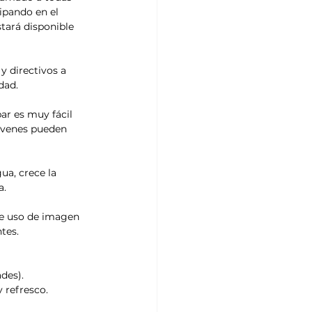
ipando en el 
tará disponible 
y directivos a 
dad.
ar es muy fácil 
jóvenes pueden 
ua, crece la 
a.
de uso de imagen 
tes.
des). 
 refresco. 