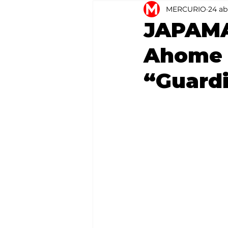
MERCURIO
24 ab
Agricultura
México
JAPAMA 
Ahome a
“Guard