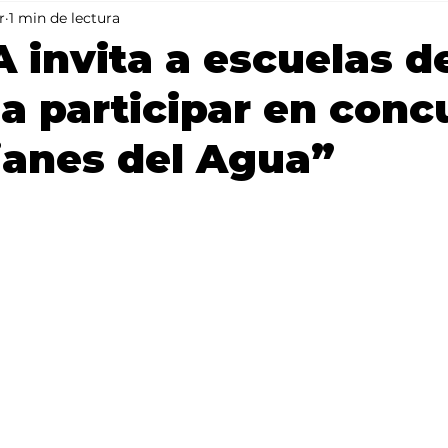
r
1 min de lectura
Mundo
Portada 2
Portada 1
Clima
invita a escuelas d
 participar en conc
ianes del Agua”