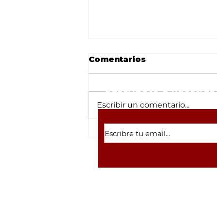
Comentarios
Suscríbete a nuestras 
Escribir un comentario...
César Gastélum y la
lista de 'influencers'
asesinados en Sinaloa
por supuestos vínculos
con el narco