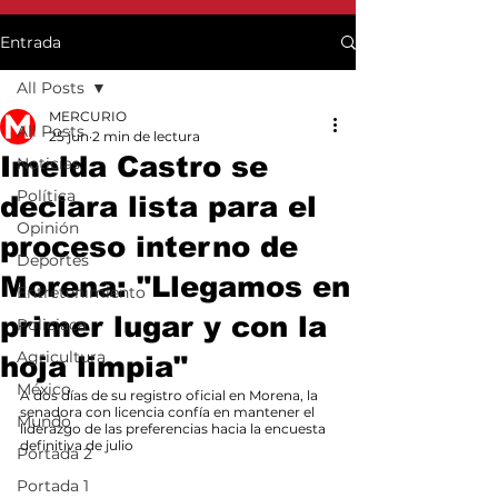
Entrada
All Posts
MERCURIO
All Posts
25 jun
2 min de lectura
Imelda Castro se
Noticias
Política
declara lista para el
Opinión
proceso interno de
Deportes
Morena: "Llegamos en
Entretenimiento
primer lugar y con la
Policiaca
Agricultura
hoja limpia"
México
​A dos días de su registro oficial en Morena, la 
senadora con licencia confía en mantener el 
Mundo
liderazgo de las preferencias hacia la encuesta 
definitiva de julio
Portada 2
Portada 1