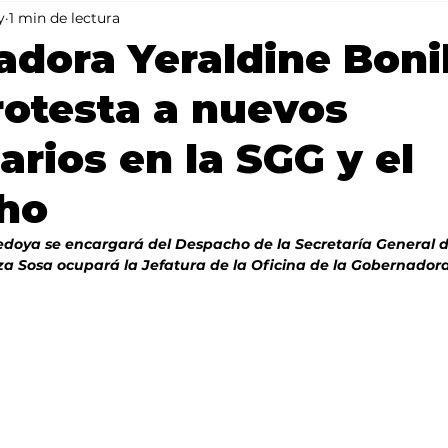
y
1 min de lectura
Mundo
Portada 2
Portada 1
Clima
dora Yeraldine Bonil
otesta a nuevos
arios en la SGG y el
ho
edoya se encargará del Despacho de la Secretaría General d
za Sosa ocupará la Jefatura de la Oficina de la Gobernador