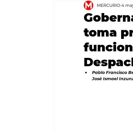
MERCURIO
4 ma
Agricultura
México
Goberna
toma pr
funcion
Despac
Pablo Francisco B
José Ismael Inzun