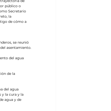
trayectoria de 
or público o 
como Secretario 
eto, la 
stigo de cómo a 
deros, se reunió 
 del asentamiento.
iento del agua 
ón de la 
ma del agua 
y la cura y la 
de agua y de 