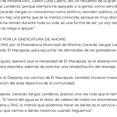
 de Morena-PAS, Judith Luna Castro, dio un recuento de la gran 
s Landeros, porque siempre ha apoyado a la gente, como servid
 Gerardo Vargas lo conocemos como político, servidor público, 
ro hay una parte que es la menos conocida, porque es muy discr
e ha tenido durante toda su vida, es una forma de ser, yo soy te
se niega a apoyar”. 
O POR LA SINDICATURA DE AHOME
-PAS por la Presidencia Municipal de Ahome, Gerardo Vargas Lan
jido El Macapule, para escuchar las demandas de los pobladores
íguez, aseveró que la necesidad de El Macapule, es el abastecim
está obsoleta, además de solicitar una rehabilitación del drenaje.
 al Deporte, los vecinos de El Macapule, también hicieron menci
ación del área deportiva de la comunidad.
uestas, Gerardo Vargas Landeros, precisó una vez más que el te
, “El tema del agua es el dolor de cabeza de todos los ahomenses 
na y PAS, lo menos que podemos hacer es darles es el servicio 
 lo que vamos a darles nosotros cuando lleguemos”. 