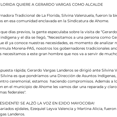
 FLORIDA QUIERE A GERARDO VARGAS COMO ALCALDE
nadora Tradicional de La Florida, Silvina Valenzuela, fueron la b
s en esa comunidad enclavada en la Sindicatura de Ahome. 
que días previos, la gente especulaba sobre la visita de “Gerardo
indígena y el día se llegó, “Necesitamos a una persona como Ger
ue él ya conoce nuestras necesidades, es momento de analizar n
fórmula Morena-PAS, nosotros los gobernadores tradicionales an
necesitamos a este gran hombre que nos va a servir de mucho”
spuesta rápida; Gerardo Vargas Landeros se dirigió ante Silvina V
Silvina es que pondríamos una Dirección de Asuntos Indígenas,
entro ceremonial, estamos  haciendo compromisos. Además a los
en en el municipio de Ahome les vamos dar una reparada y claro
mas federales". 
ESIDENTE! SE ALZÓ LA VOZ EN EJIDO MAYOCOBA!
riados ejidales, Ezequiel Leyva Valencia y Martina Alicia, fueron
rgas Landeros.