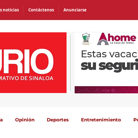
s noticias
Contáctenos
Anunciarse
ca
Opinión
Deportes
Entretenimiento
P