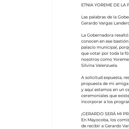
ETNIA YOREME DE LA
Las palabras de la Gober
Gerardo Vargas Landero
La Gobernadora resaltó 
conocen en ese bastión 
palacio municipal, porq
que votar por toda la 
nosotros como Yoremes 
Silvina Valenzuela. 
A solicitud expuesta, re
propuesta de mi amiga 
y aquí estamos en un c
ceremoniales que exist
incorporar a los progra
¡GERARDO SERÁ MI PR
En Mayocoba, los comisa
de recibir a Gerardo Va