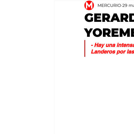
MERCURIO
29 m
Agricultura
México
GERARD
YOREM
- Hay una intensa
Landeros por las