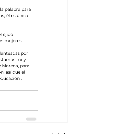
la palabra para 
, él es única 
 ejido 
as mujeres.
lanteadas por 
 estamos muy 
 Morena, para 
, así que el 
educación".