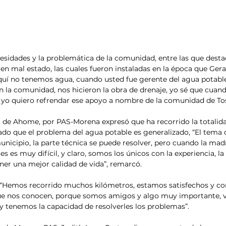
sidades y la problemática de la comunidad, entre las que destac
o en mal estado, las cuales fueron instaladas en la época que Ger
uí no tenemos agua, cuando usted fue gerente del agua potable
la comunidad, nos hicieron la obra de drenaje, yo sé que cuando
y yo quiero refrendar ese apoyo a nombre de la comunidad de To
ía de Ahome, por PAS-Morena expresó que ha recorrido la totalidad
o que el problema del agua potable es generalizado, “El tema d
municipio, la parte técnica se puede resolver, pero cuando la mad
ues es muy difícil, y claro, somos los únicos con la experiencia, la
ner una mejor calidad de vida”, remarcó. 
“Hemos recorrido muchos kilómetros, estamos satisfechos y con
ue nos conocen, porque somos amigos y algo muy importante, v
y tenemos la capacidad de resolverles los problemas”. 