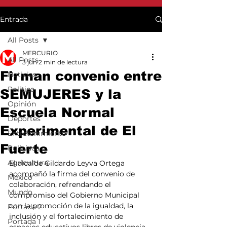
Entrada
All Posts
MERCURIO
All Posts
3 jun
2 min de lectura
Firman convenio entre
Noticias
Política
SEMUJERES y la
Opinión
Escuela Normal
Deportes
Experimental de El
Entretenimiento
Fuerte
Policiaca
Agricultura
El alcalde Gildardo Leyva Ortega 
acompañó la firma del convenio de 
México
colaboración, refrendando el 
Mundo
compromiso del Gobierno Municipal 
con la promoción de la igualdad, la 
Portada 2
inclusión y el fortalecimiento de 
Portada 1