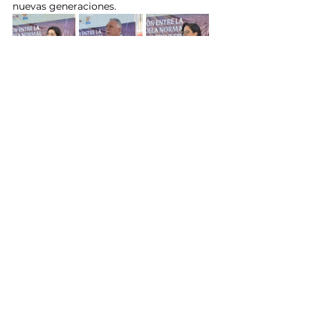
nuevas generaciones.
El Fuerte
Gildardo Leyva
Secretaría de las Mujeres del Estado de Sinaloa
SEMUJERES
Noticias