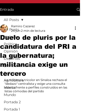
Entrada
All Posts
Ramiro Cazarez
All Posts
24 jun
2 min de lectura
Duelo de pluris por la
Noticias
Política
candidatura del PRI a
Opinión
la gubernatura;
Deportes
militancia exige un
Entretenimiento
tercero
Policiaca
Agricultura
La militancia tricolor en Sinaloa rechaza el 
"dedazo" centralista y exige una consulta 
México
abierta frente a perfiles construidos en las 
listas cómodas del partido
Mundo
Portada 2
Portada 1