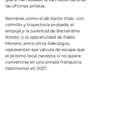
las oficinas priístas.
Nombres como el de Aarón Irízar, con 
colmillo y trayectoria probada; el 
empuje y la juventud de Bernardino 
Antelo, o la operatividad de Pablo 
Moreno, entre otros liderazgos, 
representan esa válvula de escape que 
el priísmo local necesita si no quiere 
convertirse en una simple franquicia 
testimonial en 2027.
Alito Moreno ya hizo su jugada. Ahora 
le toca a Sinaloa decidir si acepta el 
duelo de las pluris o impone la rebelión 
de la militancia.
PRI
Mario Zamora
Alito Moreno
Paloma Sánchez
Noticias