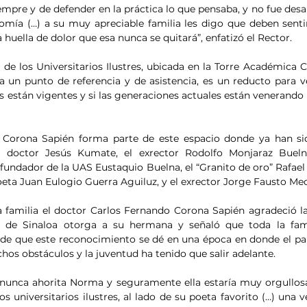
empre y de defender en la práctica lo que pensaba, y no fue desa
omía (…) a su muy apreciable familia les digo que deben sentir
huella de dolor que esa nunca se quitará”, enfatizó el Rector.
e los Universitarios Ilustres, ubicada en la Torre Académica Cul
 un punto de referencia y de asistencia, es un reducto para ve
as están vigentes y si las generaciones actuales están venerando 
Corona Sapién forma parte de este espacio donde ya han sid
l doctor Jesús Kumate, el exrector Rodolfo Monjaraz Buelna,
undador de la UAS Eustaquio Buelna, el “Granito de oro” Rafael B
 poeta Juan Eulogio Guerra Aguiluz, y el exrector Jorge Fausto Me
 familia el doctor Carlos Fernando Corona Sapién agradeció la 
de Sinaloa otorga a su hermana y señaló que toda la fami
de que este reconocimiento se dé en una época en donde el país
hos obstáculos y la juventud ha tenido que salir adelante.
nunca ahorita Norma y seguramente ella estaría muy orgullosa
os universitarios ilustres, al lado de su poeta favorito (…) una