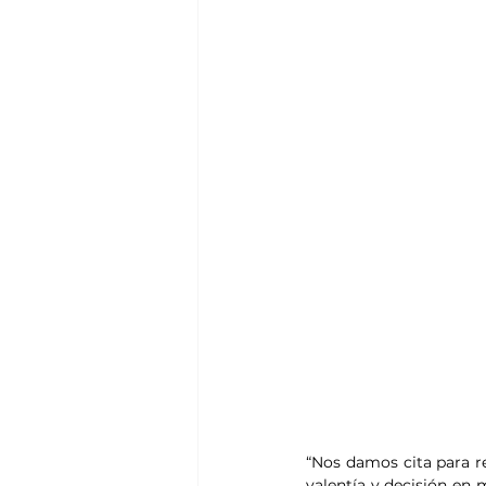
“Nos damos cita para r
valentía y decisión en m