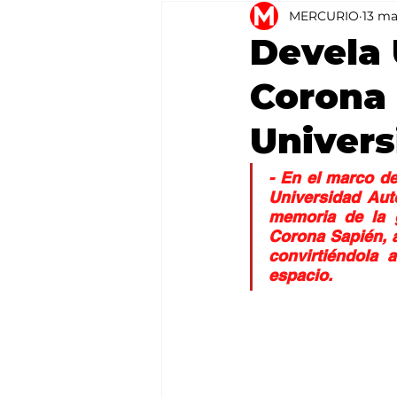
MERCURIO
13 ma
Agricultura
México
Devela
Corona 
Universi
- En el marco del
Universidad Aut
memoria de la 
Corona Sapién, a
convirtiéndola 
espacio.