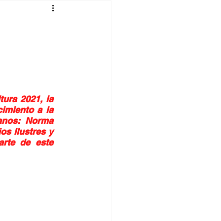
ura 2021, la 
miento a la 
nos: Norma 
s Ilustres y 
rte de este 