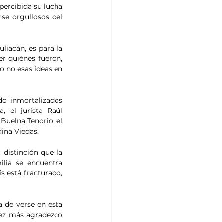
percibida su lucha 
se orgullosos del 
iacán, es para la 
r quiénes fueron, 
o no esas ideas en 
o inmortalizados 
 el jurista Raúl 
uelna Tenorio, el 
dina Viedas.
distinción que la 
lia se encuentra 
 está fracturado, 
 de verse en esta 
 vez más agradezco 