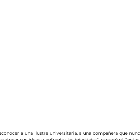
econocer a una ilustre universitaria, a una compañera que nun
antener sus ideas y enfrentar las injusticias”, expresó el Rector