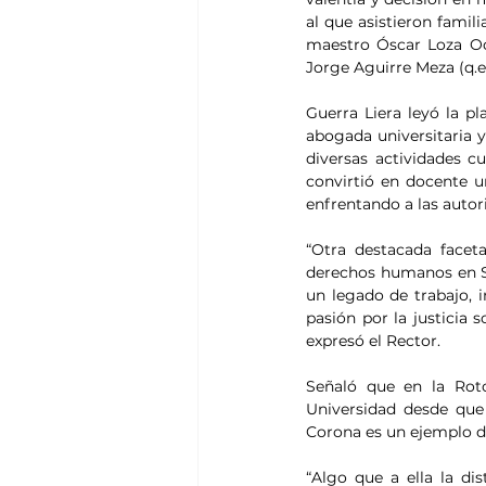
al que asistieron fami
maestro Óscar Loza Oc
Jorge Aguirre Meza (q.e.
Guerra Liera leyó la p
abogada universitaria y 
diversas actividades c
convirtió en docente u
enfrentando a las auto
“Otra destacada facet
derechos humanos en Si
un legado de trabajo, 
pasión por la justicia s
expresó el Rector.
Señaló que en la Roto
Universidad desde que 
Corona es un ejemplo de
“Algo que a ella la di