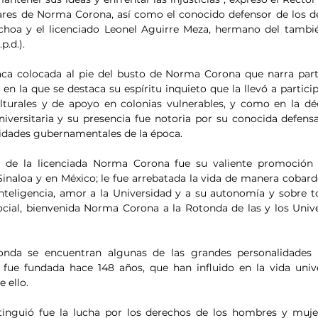
liares de Norma Corona, así como el conocido defensor de los 
hoa y el licenciado Leonel Aguirre Meza, hermano del también
p.d.).
laca colocada al pie del busto de Norma Corona que narra parte
en la que se destaca su espíritu inquieto que la llevó a partici
ulturales y de apoyo en colonias vulnerables, y como en la dé
niversitaria y su presencia fue notoria por su conocida defens
ridades gubernamentales de la época.
a de la licenciada Norma Corona fue su valiente promoción d
naloa y en México; le fue arrebatada la vida de manera cobard
inteligencia, amor a la Universidad y a su autonomía y sobre t
ocial, bienvenida Norma Corona a la Rotonda de las y los Univers
nda se encuentran algunas de las grandes personalidades 
fue fundada hace 148 años, que han influido en la vida unive
 ello.
stinguió fue la lucha por los derechos de los hombres y mujer