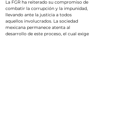
La FGR ha reiterado su compromiso de 
combatir la corrupción y la impunidad, 
llevando ante la justicia a todos 
aquellos involucrados. La sociedad 
mexicana permanece atenta al 
desarrollo de este proceso, el cual exige 
justicia y transparencia en el manejo de 
los recursos públicos.
México
FGR
CDMX
Fiscalía General de la República
Pemex
Noticias
Ver todo
Entradas relacionadas