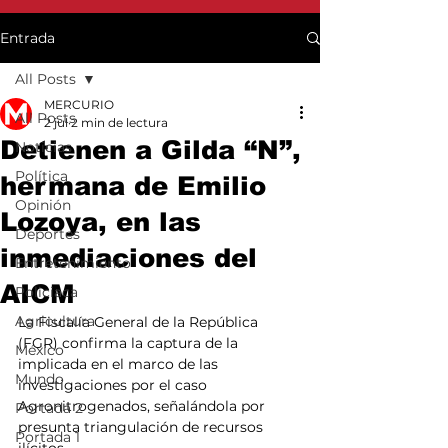
Entrada
All Posts
MERCURIO
All Posts
2 jul
2 min de lectura
Detienen a Gilda “N”,
Noticias
Política
hermana de Emilio
Opinión
Lozoya, en las
Deportes
inmediaciones del
Entretenimiento
AICM
Policiaca
Agricultura
La Fiscalía General de la República 
(FGR) confirma la captura de la 
México
implicada en el marco de las 
Mundo
investigaciones por el caso 
Agronitrogenados, señalándola por 
Portada 2
presunta triangulación de recursos 
Portada 1