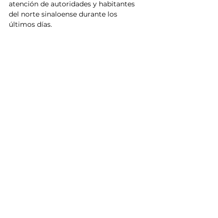
atención de autoridades y habitantes 
del norte sinaloense durante los 
últimos días.
Sinaloa
El Fuerte
Fiscalía General del Estado
Charay
El Chuta
Noticias
Policiaca
Ver todo
Entradas relacionadas