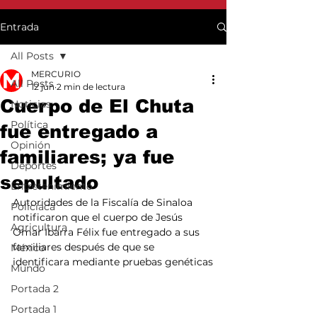
Entrada
All Posts
MERCURIO
All Posts
12 jun
2 min de lectura
Cuerpo de El Chuta
Noticias
Política
fue entregado a
Opinión
familiares; ya fue
Deportes
sepultado
Entretenimiento
Autoridades de la Fiscalía de Sinaloa 
Policiaca
notificaron que el cuerpo de Jesús 
Agricultura
Omar Ibarra Félix fue entregado a sus 
familiares después de que se 
México
identificara mediante pruebas genéticas
Mundo
Portada 2
Portada 1