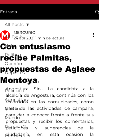
Entrada
All Posts
MERCURIO
All Posts
24 abr 2021
1 min de lectura
Con entusiasmo
Noticias
Política
recibe Palmitas,
Opinión
propuestas de Aglaee
Deportes
Montoya
Entretenimiento
Angostura, Sin.- La candidata a la 
Policiaca
alcaldía de Angostura, continúa con los 
Agricultura
recorridos en las comunidades, como 
parte de las actividades de campaña, 
México
para dar a conocer frente a frente sus 
Mundo
propuestas y recibir los comentarios, 
Portada 2
peticiones y sugerencias de la 
ciudadanía, en esta ocasión la 
Portada 1