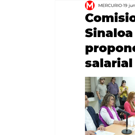
MERCURIO
19 ju
Agricultura
México
Comisio
Sinalo
propone
salaria