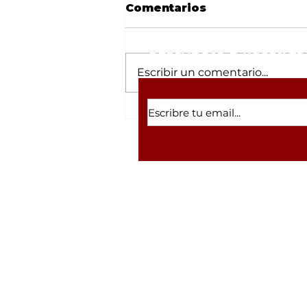
Comentarios
Suscríbete a nuestras 
Escribir un comentario...
“Vamos a honrar los
principios y valores del
movimiento de
transformación”:
Imelda Castro
Volver a inicio