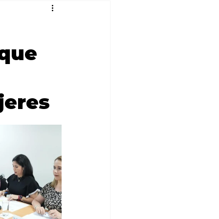
 que
jeres