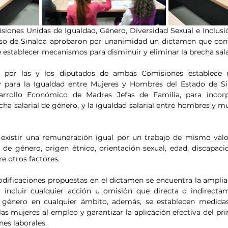
isiones Unidas de Igualdad, Género, Diversidad Sexual e Inclusió
o de Sinaloa aprobaron por unanimidad un dictamen que cont
establecer mecanismos para disminuir y eliminar la brecha sala
 por las y los diputados de ambas Comisiones establece re
y para la Igualdad entre Mujeres y Hombres del Estado de Sin
rollo Económico de Madres Jefas de Familia, para incorpo
cha salarial de género, y la igualdad salarial entre hombres y mu
existir una remuneración igual por un trabajo de mismo valor 
 de género, origen étnico, orientación sexual, edad, discapaci
e otros factores.
odificaciones propuestas en el dictamen se encuentra la amplia
a incluir cualquier acción u omisión que directa o indirecta
 género en cualquier ámbito, además, se establecen medidas 
las mujeres al empleo y garantizar la aplicación efectiva del pri
nes laborales.