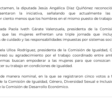
ctamen, la diputada Jesús Angélica Díaz Quiñónez reconoció e
esentaron la iniciativa, señalando que actualmente las
 ciento menos que los hombres en el mismo puesto de trabajo
tada Paola Iveth Gárate Valenzuela, presidenta de la Comisi
 que las mujeres enfrentan una triple jornada que incluy
 de cuidado y las responsabilidades impuestas por sistemas soci
ela Ulloa Rodríguez, presidenta de la Comisión de Igualdad, G
xpresó su agradecimiento por el trabajo coordinado entre am
formas buscan empoderar a las mujeres para que conozcan 
er su trabajo en condiciones de igualdad.
 de manera nominal, en la que se registraron cinco votos a f
e la Comisión de Igualdad, Género, Diversidad Sexual e Inclusió
de la Comisión de Desarrollo Económico.