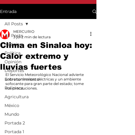
Entrada
All Posts
MERCURIO
All Posts
3 jul
2 min de lectura
Clima en Sinaloa hoy:
Noticias
Política
Calor extremo y
Opinión
lluvias fuertes
Deportes
El Servicio Meteorológico Nacional advierte 
Entretenimiento
sobre tormentas eléctricas y un ambiente 
sofocante para gran parte del estado; tome 
Policiaca
sus precauciones.
Agricultura
México
Mundo
Portada 2
Portada 1