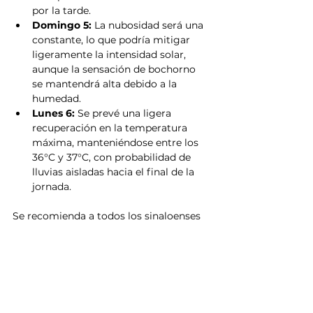
por la tarde.
Domingo 5:
 La nubosidad será una 
constante, lo que podría mitigar 
ligeramente la intensidad solar, 
aunque la sensación de bochorno 
se mantendrá alta debido a la 
humedad.
Lunes 6:
 Se prevé una ligera 
recuperación en la temperatura 
máxima, manteniéndose entre los 
36°C y 37°C, con probabilidad de 
lluvias aisladas hacia el final de la 
jornada.
Se recomienda a todos los sinaloenses 
evitar la exposición prolongada al sol 
durante las horas pico, hidratarse 
constantemente y seguir las 
recomendaciones de los cuerpos de 
emergencia ante cualquier 
eventualidad climática.