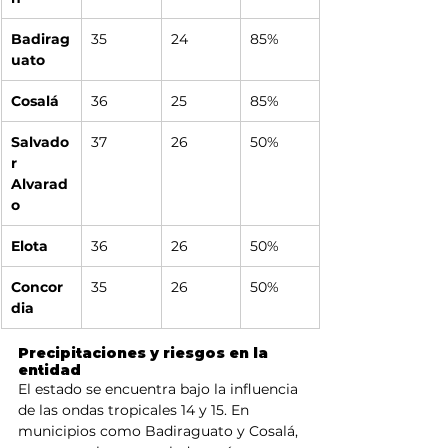
Badirag
35
24
85%
uato
Cosalá
36
25
85%
Salvado
37
26
50%
r 
Alvarad
o
Elota
36
26
50%
Concor
35
26
50%
dia
Precipitaciones y riesgos en la 
entidad
El estado se encuentra bajo la influencia 
de las ondas tropicales 14 y 15. En 
municipios como Badiraguato y Cosalá, 