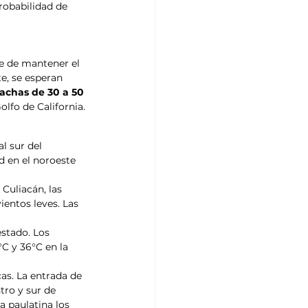
obabilidad de 
le de mantener el 
e, se esperan 
rachas de 30 a 50 
olfo de California.
l sur del 
d en el noroeste 
 Culiacán, las 
entos leves. Las 
stado. Los 
C y 36°C en la 
as. La entrada de 
ro y sur de 
 paulatina los 