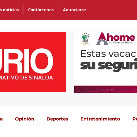
s noticias
Contáctenos
Anunciarse
ca
Opinión
Deportes
Entretenimiento
P