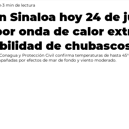
n
3 min de lectura
Mundo
Portada 2
Portada 1
Clima
n Sinaloa hoy 24 de j
por onda de calor ex
bilidad de chubasco
Conagua y Protección Civil confirma temperaturas de hasta 45°C
mpañadas por efectos de mar de fondo y viento moderado.