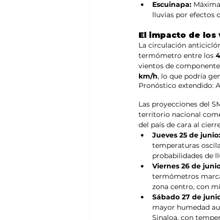
Escuinapa:
 Máxima
lluvias por efectos 
El impacto de los 
La circulación anticicl
termómetro entre los 
4
vientos de componente 
km/h
, lo que podría ge
Pronóstico extendido: A
Las proyecciones del SMN
territorio nacional com
del país de cara al cier
Jueves 25 de junio
temperaturas oscila
probabilidades de l
Viernes 26 de junio
termómetros marcará
zona centro, con mí
Sábado 27 de junio
mayor humedad aumen
Sinaloa, con tempe