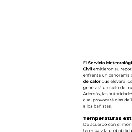
El 
Servicio Meteorológi
Civil 
emitieron su repor
enfrenta un panorama cl
de calor
 que elevará lo
generará un cielo de me
Además, las autoridades
cual provocará olas de 1
a los bañistas.
Temperaturas extr
De acuerdo con el monit
térmica y la probabili