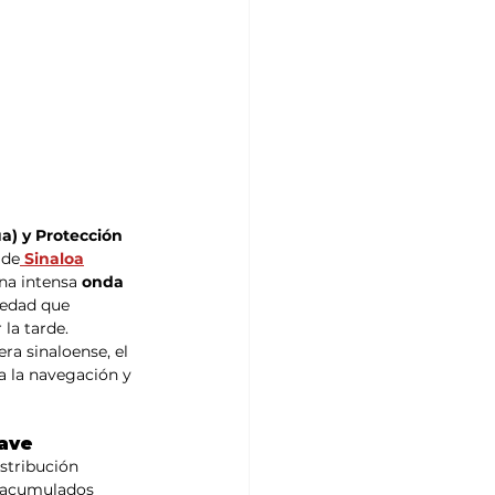
a) y Protección 
 de
 Sinaloa
na intensa 
onda 
medad que 
la tarde.
era sinaloense, el 
a la navegación y 
lave
stribución 
n acumulados 