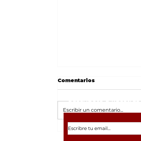
Comentarios
Suscríbete a nuestras 
Escribir un comentario...
César Gastélum y la
lista de 'influencers'