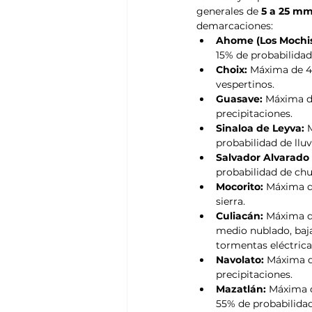
generales de 
5 a 25 m
demarcaciones:
Ahome (Los Mochis
15% de probabilidad 
Choix:
 Máxima de 4
vespertinos.
Guasave:
 Máxima d
precipitaciones.
Sinaloa de Leyva:
 
probabilidad de lluvi
Salvador Alvarado
probabilidad de ch
Mocorito:
 Máxima d
sierra.
Culiacán:
 Máxima d
medio nublado, baja
tormentas eléctrica
Navolato:
 Máxima d
precipitaciones.
Mazatlán:
 Máxima d
55% de probabilida