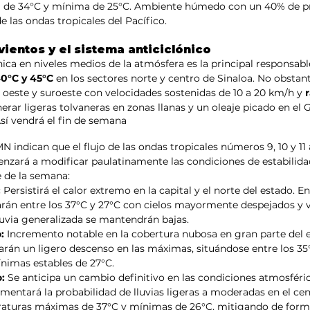
 de 34°C y mínima de 25°C. Ambiente húmedo con un 40% de pr
de las ondas tropicales del Pacífico.
vientos y el sistema anticiclónico
ónica en niveles medios de la atmósfera es la principal responsab
0°C y 45°C
 en los sectores norte y centro de Sinaloa. No obstant
oeste y suroeste con velocidades sostenidas de 10 a 20 km/h y 
nerar ligeras tolvaneras en zonas llanas y un oleaje picado en el G
sí vendrá el fin de semana
 indican que el flujo de las ondas tropicales números 9, 10 y 11 a
enzará a modificar paulatinamente las condiciones de estabilida
re de la semana:
:
 Persistirá el calor extremo en la capital y el norte del estado. En
rán entre los 37°C y 27°C con cielos mayormente despejados y vi
luvia generalizada se mantendrán bajas.
:
 Incremento notable en la cobertura nubosa en gran parte del e
n un ligero descenso en las máximas, situándose entre los 35°
nimas estables de 27°C.
:
 Se anticipa un cambio definitivo en las condiciones atmosféric
tará la probabilidad de lluvias ligeras a moderadas en el cent
raturas máximas de 37°C y mínimas de 26°C, mitigando de forma