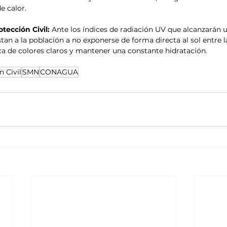
e calor.
ección Civil:
 Ante los índices de radiación UV que alcanzarán 
stan a la población a no exponerse de forma directa al sol entre las
esca de colores claros y mantener una constante hidratación.
n Civil
SMN
CONAGUA