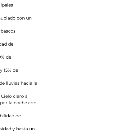
ipales 
nublado con un 
ubascos 
dad de 
0% de 
y 15% de 
 lluvias hacia la 
Cielo claro a 
por la noche con 
ilidad de 
sidad y hasta un 