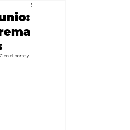
unio:
trema
s
 en el norte y 