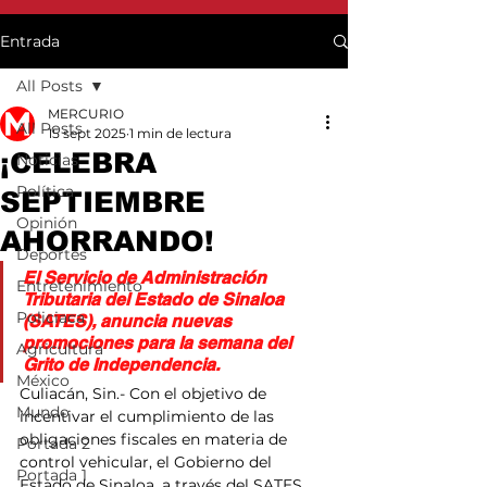
Entrada
All Posts
MERCURIO
All Posts
15 sept 2025
1 min de lectura
¡CELEBRA
Noticias
Política
SEPTIEMBRE
Opinión
AHORRANDO!
Deportes
El Servicio de Administración 
Entretenimiento
Tributaria del Estado de Sinaloa 
Policiaca
(SATES), anuncia nuevas 
promociones para la semana del 
Agricultura
Grito de Independencia.
México
Culiacán, Sin.- Con el objetivo de 
Mundo
incentivar el cumplimiento de las 
obligaciones fiscales en materia de 
Portada 2
control vehicular, el Gobierno del 
Portada 1
Estado de Sinaloa, a través del SATES, 