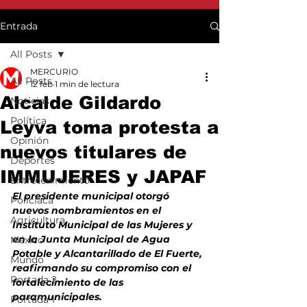
Entrada
All Posts
MERCURIO
All Posts
12 feb
1 min de lectura
Alcalde Gildardo
Noticias
Política
Leyva toma protesta a
Opinión
nuevos titulares de
Deportes
IMMUJERES y JAPAF
Entretenimiento
El presidente municipal otorgó 
Policiaca
nuevos nombramientos en el 
Agricultura
Instituto Municipal de las Mujeres y 
en la Junta Municipal de Agua 
México
Potable y Alcantarillado de El Fuerte, 
Mundo
reafirmando su compromiso con el 
Portada 2
fortalecimiento de las 
paramunicipales.
Portada 1