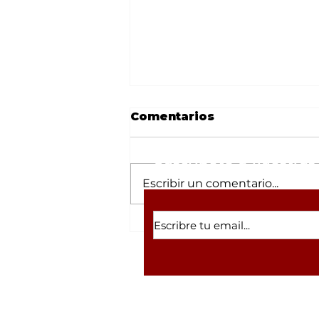
Comentarios
Suscríbete a nuestras 
Escribir un comentario...
¡Electromovilidad y
tecnología de punta!
Vincula la Facultad de
Agronomía de la UAS a
estudiantes con la
vanguardia