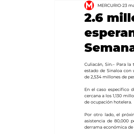
MERCURIO
23 m
Agricultura
México
2.6 mil
esperan
Semana
Culiacán, Sin.– Para la
estado de Sinaloa con
de 2,534 millones de pe
En el caso específico 
cercana a los 1,130 mill
de ocupación hotelera.
Por otro lado, el próx
asistencia de 80,000 p
derrama económica de 6