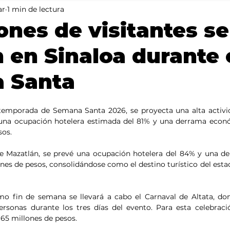
ar
1 min de lectura
Mundo
Portada 2
Portada 1
Clima
lones de visitantes se
 en Sinaloa durante 
 Santa
 temporada de Semana Santa 2026, se proyecta una alta activida
 una ocupación hotelera estimada del 81% y una derrama econ
sos.
de Mazatlán, se prevé una ocupación hotelera del 84% y una d
ones de pesos, consolidándose como el destino turístico del esta
imo fin de semana se llevará a cabo el Carnaval de Altata, do
ersonas durante los tres días del evento. Para esta celebraci
5 millones de pesos.