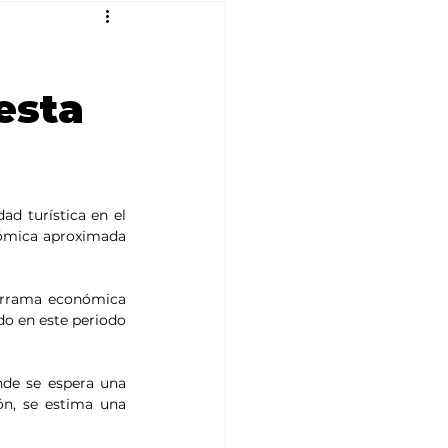
esta
d turística en el 
ómica aproximada 
errama económica 
do en este periodo 
nde se espera una 
ón, se estima una 