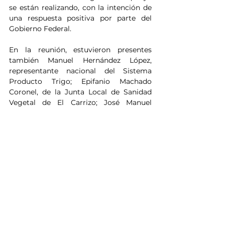
se están realizando, con la intención de 
una respuesta positiva por parte del 
Gobierno Federal.
En la reunión, estuvieron presentes 
también Manuel Hernández López, 
representante nacional del Sistema 
Producto Trigo; Epifanio Machado 
Coronel, de la Junta Local de Sanidad 
Vegetal de El Carrizo; José Manuel 
Santos Gravillo del Comité Municipal 
No. 17 de El Carrizo; Leoncio Sandoval 
Luque del Comité Campesino No. 8 de 
Guasave; Joaquín Díaz García y José 
Ulises Rodríguez de la UEPIC, entre 
otros.
Noticias