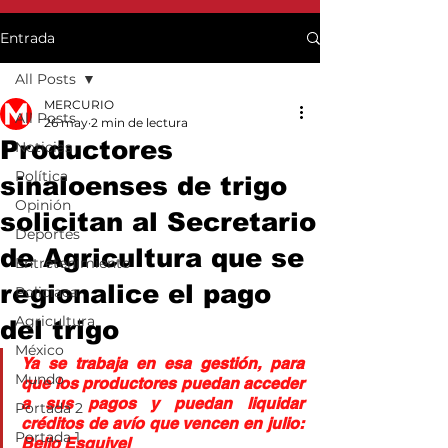
Entrada
All Posts
MERCURIO
All Posts
26 may
2 min de lectura
Productores
Noticias
Política
sinaloenses de trigo
Opinión
solicitan al Secretario
Deportes
de Agricultura que se
Entretenimiento
regionalice el pago
Policiaca
Agricultura
del trigo
México
Ya se trabaja en esa gestión, para 
Mundo
que los productores puedan acceder 
a sus pagos y puedan liquidar 
Portada 2
créditos de avío que vencen en julio: 
Portada 1
Bello Esquivel