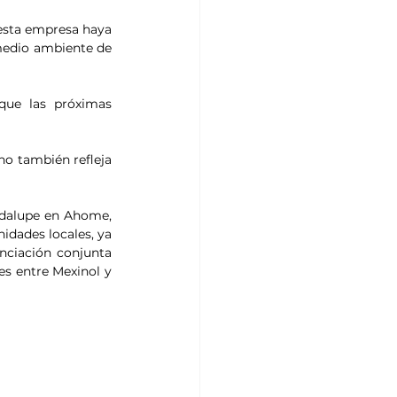
esta empresa haya 
medio ambiente de 
ue las próximas 
no también refleja 
adalupe en Ahome, 
idades locales, ya 
ciación conjunta 
s entre Mexinol y 