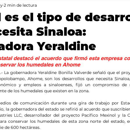
ay
2 min de lectura
Mundo
Portada 2
Portada 1
Clima
 es el tipo de desarr
esita Sinaloa:
dora Yeraldine
statal destacó el acuerdo que firmó esta empresa 
reservar los humedales en Ahome
.- La gobernadora Yeraldine Bonilla Valverde señaló que el proye
Topolobampo, Ahome, son los desarrollos que necesita Sinaloa
conómico y empleos a sinaloenses, fijó un compromiso de r
te de los humedales que existen en la zona.
medios de comunicación durante una gira de trabajo por Estac
o, la gobernadora del estado se refirió al acuerdo que suscribie
stries LLC, desarrollador del proyecto Pacífico Mexinol y la 
ra conservar los humedales de esta zona norte del estado, en
ie de 600 hectáreas.