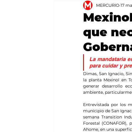
MERCURIO
17 m
Agricultura
México
Mexinol
que nec
Goberna
La mandataria e
para cuidar y p
Dimas, San Ignacio, Sin
la planta Mexinol en 
generar desarrollo e
ambiente, particularmen
Entrevistada por los 
municipio de San Ignaci
semana Transition Indu
Forestal (CONAFOR), pa
Ahome, en una superfic