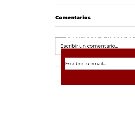
Comentarios
Suscríbete a nuestras 
Escribir un comentario...
“Vamos a honrar los
principios y valores del
movimiento de
transformación”:
Imelda Castro