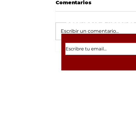
Comentarios
Suscríbete a nuestras 
Escribir un comentario...
Cardenal Pietro
Parolin rinde
homenaje a las madres
buscadoras desde la
Basílica de Guadalupe
Volver a inicio