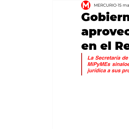
MERCURIO
15 m
Agricultura
México
Gobiern
aprovec
en el R
La Secretaría d
MiPyMEs sinaloen
jurídica a sus pr