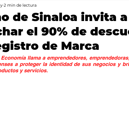
ay
2 min de lectura
Mundo
Portada 2
Portada 1
Clima
o de Sinaloa invita a
har el 90% de descu
egistro de Marca
e Economía llama a emprendedores, emprendedoras,
ses a proteger la identidad de sus negocios y bri
oductos y servicios.