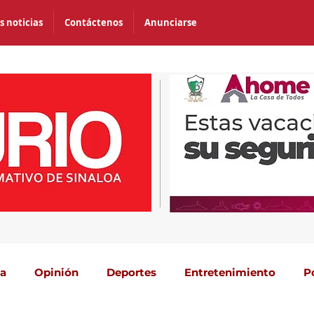
s noticias
Contáctenos
Anunciarse
ca
Opinión
Deportes
Entretenimiento
P